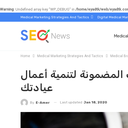
Warning
: Undefined array key "WP_DEBUG" in
/home/eyadtk/web/eyadtk.com
Medical Marketing Strategies And Tactics
Digital Medical Ma
Medica
Home
Medical Marketing Strategies And Tactics
Medical Br
المضمونة لتنمية أعمال
عيادتك
Last updated
Jan 18, 2020
By
E-Amer