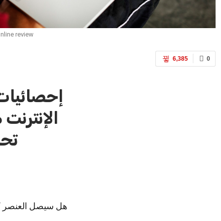
nline review
6,385
0
الإنترنت
تحس
– هل سيصل العنصر 