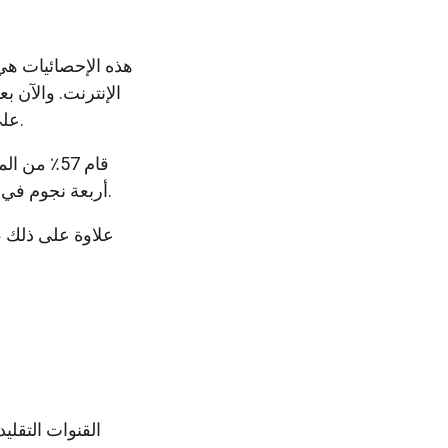
هذه الإحصائيات هي 
الإنترنت. والآن ب
على الزبائن سعداء هو أكثر أهمية من أي وقت مضى.
قام 57٪ م
أربعة نجوم في عام 2018 ، والتي ارتفعت من 48٪ في عام 2017.
علاوة على ذلك ،
القنوات التقلي