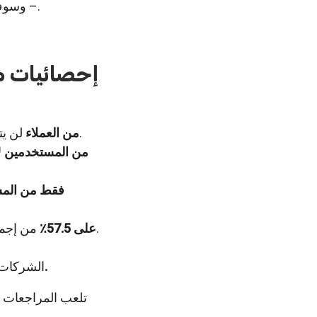
– وسوف توضح لك المقالة التالية لماذا اخترنا هذا التنسيق.
إحصائيات مر
لن يتخذوا أي إجراء حتى يقرؤون المراجعات.
72٪ من العملاء
15٪ من المستخدمين
ل
6 ٪ فقط من ال
من إجمالي المراجعات حول العالم.
تستحوذ Google على 57.5٪
39 استعراض جوجل.
الشركات ا
تلعب المراجعات عبر