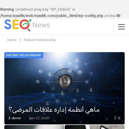
Warning
: Undefined array key "WP_DEBUG" in
/home/eyadtk/web/eyadtk.com/public_html/wp-config.php
on line
88
Home
Patient Relationship
PATIENT RELATIONSHIP
ماهي أنظمة إدارة علاقات المرضى؟
E-Amer
Jan 27, 2020
0