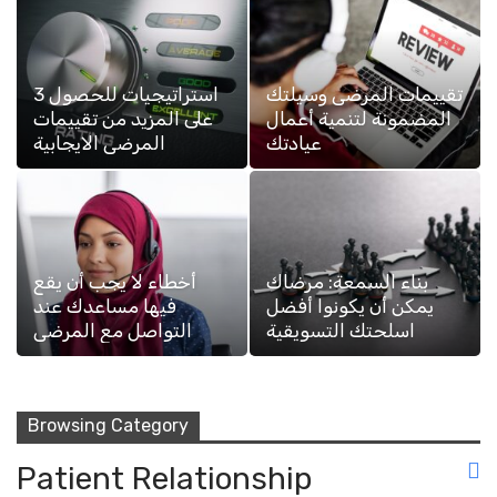
تقييمات المرضى وسيلتك
3 استراتيجيات للحصول
المضمونة لتنمية أعمال
على المزيد من تقييمات
عيادتك
المرضى الايجابية
بناء السمعة: مرضاك
أخطاء لا يجب أن يقع
يمكن أن يكونوا أفضل
فيها مساعدك عند
اسلحتك التسويقية
التواصل مع المرضى
Browsing Category
Patient Relationship