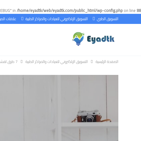
DEBUG" in
/home/eyadtk/web/eyadtk.com/public_html/wp-config.php
on line
88
التسويق الطبي
التسويق الإلكتروني للعيادات والمراكز الطبية
علاقات الم
الصفحة الرئيسية
التسويق الإلكتروني للعيادات والمراكز الطبية
7 طرق لفشل خططك التسويقية لعيادتك