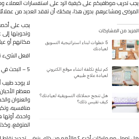
يجب تدريب موظفيكم على كيفية الرد على استفسارات العملاء وط
المرضى ومشاعرهم. بدون هذا، يمكنك أن تفقد العديد من عملائك 
يجب على أخصائ
المزيد من المشاركات
وتحويلها إلى 
مكانهم أو عيا
5 خطوات لبناء استراتيجية التسويق
لعيادتك
افعل الشيء ن
5 – البحث في إهمال المنافسة بطريقة متكاملة
كم تبلغ تكلفة انشاء موقع الكتروني
لعيادة علاج طبيعي
لا يوجد طبيب 
معظم الأحيان 
هل تنجح حملاتك التسويقية لعيادتك؟
والعنوان والخد
كيف تقيس ذلك؟
منافسيه، ولكن
واحدة، أولها 
المتوقع، وكذلك
هل تعمل مع ماركات أخرى؟ والأهم من ذلك، ينبغي تحديد نقاط