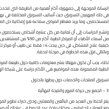
الرسالة الموجهة إلى جمهورك أكثر أهمية من الطريقة التي تتحدث 
في ذلك المهنيين التسويق، حيث أساليب التسويق المختلفة في نها
للمستخدمين، وما يريد معظم المرضى سماعه هو إمكانية حل المشك
وتشير الدراسات إلى أن ثمانية من كل عشرة أشخاص يستخدمون مح
من أسماء الأطباء أو المراكز 
كيفية علاج المشاكل، في حين يبحث 4٪ ف
وبالتالي فإن هذه الخطوة في مرحلة لاحقة.
لذلك، يجب أن تكون مهتمًا بنشر معلومات كافية حول طبيعة المرض
الطبية المضمونة. هذه المواضيع هي الأكثر دراسة على شبكة الإن
تسويق المنتجات والخدمات دون ربطها بالحلول
3 – الجمع بين حركة المرور والنتيجة النهائية
يتم الخلط بين العديد من البائعين والمعلنين وحتى خبراء تطوير الم
مع العملاء الحقيقيين. يمكنك زيادة عدد الخيوط في عيادتك أو م