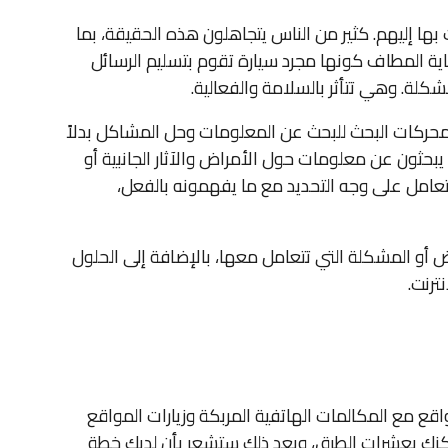
بها إليهم. كثير من الناس يتجاهلون هذه الحقيقة، بما
ية المطاف كونها مجرد سيارة تقوم بتسليم الرسائل
لة. وهي تتأثر بالسلامة والفعالية.
ركات البحث للبحث عن المعلومات وحل المشاكل بدلاً
الطبية. أكثر من 90% من المشاهدين يبحثون عن معلومات حول الأمراض والآثار الجانبية أو
قط عن طبيب أو مركز للتعامل على وجه التحديد مع ما يفهمونه بالفعل،
 أو المشكلة التي تتعامل معها، بالإضافة إلى الحلول
ترنت.
واقع مع المكالمات الهاتفية المربكة وزيارات المواقع
ركزك بعشرات الطرق، وبعد ذلك ستشعر بأن لديك خطة