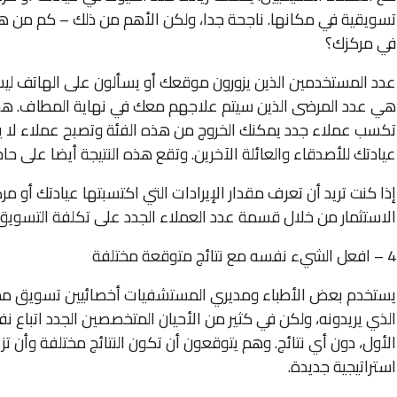
تسويقية في مكانها. ناجحة جدا، ولكن الأهم من ذلك – كم من هذه 
في مركزك؟
عدد المستخدمين الذين يزورون موقعك أو يسألون على الهاتف ليس ال
هي عدد المرضى الذين سيتم علاجهم معك في نهاية المطاف. هذا
تكسب عملاء جدد يمكنك الخروج من هذه الفئة وتصبح عملاء لا ي
عيادتك للأصدقاء والعائلة الآخرين. وتقع هذه النتيجة أيضا على ح
إذا كنت تريد أن تعرف مقدار الإيرادات التي اكتسبتها عيادتك أ
الاستثمار من خلال قسمة عدد العملاء الجدد على تكلفة التسويق
4 – افعل الشيء نفسه مع نتائج متوقعة مختلفة
يستخدم بعض الأطباء ومديري المستشفيات أخصائيين تسويق مختلف
الذي يريدونه، ولكن في كثير من الأحيان المتخصصين الجدد اتباع ن
الأول، دون أي نتائج. وهم يتوقعون أن تكون النتائج مختلفة وأن تز
استراتيجية جديدة.