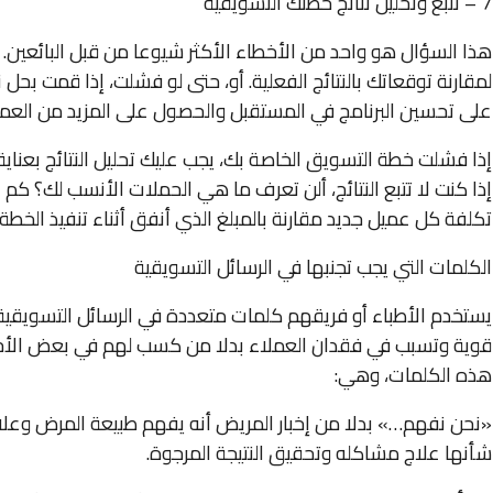
7 – تتبع وتحليل نتائج خطتك التسويقية
هذا السؤال هو واحد من الأخطاء الأكثر شيوعا من قبل البائعين. 
لمقارنة توقعاتك بالنتائج الفعلية. أو، حتى لو فشلت، إذا قمت ب
على تحسين البرنامج في المستقبل والحصول على المزيد من العمل
إذا فشلت خطة التسويق الخاصة بك، يجب عليك تحليل النتائج بعناية
إذا كنت لا تتبع النتائج، ألن تعرف ما هي الحملات الأنسب لك؟ كم
تكلفة كل عميل جديد مقارنة بالمبلغ الذي أنفق أثناء تنفيذ الخطة 
الكلمات التي يجب تجنبها في الرسائل التسويقية
يستخدم الأطباء أو فريقهم كلمات متعددة في الرسائل التسويقي
قوية وتسبب في فقدان العملاء بدلا من كسب لهم في بعض الأح
هذه الكلمات، وهي:
«نحن نفهم…» بدلا من إخبار المريض أنه يفهم طبيعة المرض وعلا
شأنها علاج مشاكله وتحقيق النتيجة المرجوة.