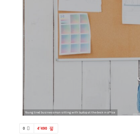
Young tired businessman sitting with laptop at the desk in office
0
4٬490