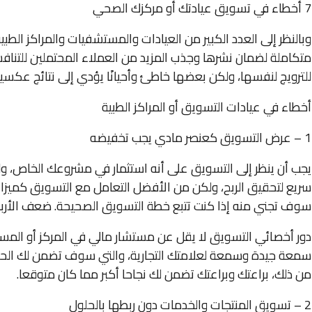
7 أخطاء في تسويق عيادتك أو مركزك الصحي
وبالنظر إلى العدد الكبير من العيادات والمستشفيات والمراكز ا
متكاملة لضمان نشرها وجذب المزيد من العملاء المحتملين للتنافس
للترويج لنفسها، ولكن بعضها خاطئ وأحيانًا يؤدي إلى نتائج عكسي
أخطاء في عيادات التسويق أو المراكز الطبية
1 – عرض التسويق كعنصر مادي يجب تخفيضه
يجب أن ينظر إلى التسويق على أنه استثمار في مشروعك الخاص،
سريع لتحقيق الربح، ولكن من الأفضل التعامل مع التسويق كميزان
سوف تجني منه إذا كنت تتبع خطة التسويق الصحيحة. ضعف الأربا
دور أخصائي التسويق لا يقل عن مستشار مالي في المركز أو المس
سمعة جيدة وسمعة لعلامتك التجارية، والتي سوف تضمن لك الحص
من ذلك، براعتك وبراعتك تضمن لك نجاحا أكبر مما كان متوقعا.
2 – تسويق المنتجات والخدمات دون ربطها بالحلول