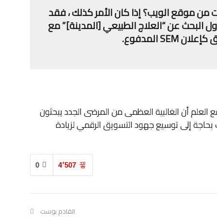
 من موقع الويب؟ إذا كان الأمر كذلك ، فقد
حلي يدير حملة SEM واسعة. حاول البحث عن “العلاج الطبيعي [المدينة]” مع
SEM المدفوع.
مالي. ولكن ، مع العلم أن الغالبية العظمى من المرضى الجدد يبحثون
ك بحاجة إلى توسيع جهود التسويق الرقمي لزيادة
0
4٬507
القادم بوست