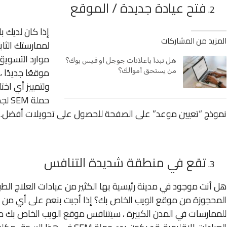
فتح عيادة جديدة / الموقع
إذا كان لديك 
المزيد من المشاركات
لممارستك الثاب
موارد التسويق
هل تبدأ باعلانات جوجل او فيس بوك؟
موقعًا جديدًا
من يستحق أموالك؟
ولتمييز أي اخت
حملة
نموذج “تعيين موعد” على الصفحة للحصول على تحويلات أفضل.
تقع في منطقة شديدة التنافس
هل أنت موجود في مدينة رئيسية بها الكثير من عيادات العلاج الطب
للممارسات في المدن الكبيرة ، سيتنافس موقع الويب الخاص ب