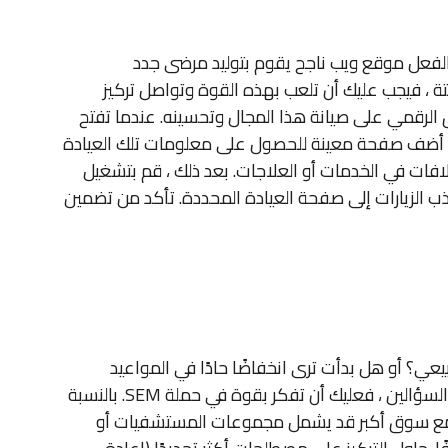
بالفعل موقع ويب ناجح يقوم بتوليد مرضى جدد
تة ، فيجب عليك أن تلعب بهذه القوة وتواصل تركيز
 الرقمي على صيانة هذا المجال وتحسينه. عندما تفتح
 ، أضف صفحة معينة للحصول على معلومات تلك العيادة
لافات في الخدمات أو العلاجات. بعد ذلك ، قم بتشغيل
 SEM لجذب الزيارات إلى صفحة العيادة المحددة. تأكد من تضمين
يعي؟ أو هل بدأت ترى انخفاضًا حادًا في المواعيد
المحجوزة من موقع الويب الخاص بك؟ إذا أجبت بنعم على أي من السؤالين ، فعليك أن تفكر بقوة في حملة SEM. بالنسبة
ك مع سوق أكبر قد يشمل مجموعات المستشفيات أو