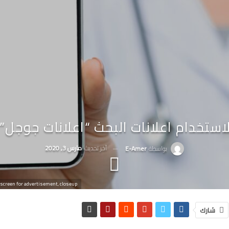
آخر تحديث
مارس 3, 2020
بواسطة
E-Amer
screen for advertisement, closeup
شارك