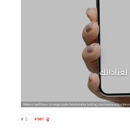
Modern healthcare. Unrecognizable female doctor holding smartphone with a blank 
0
4٬507