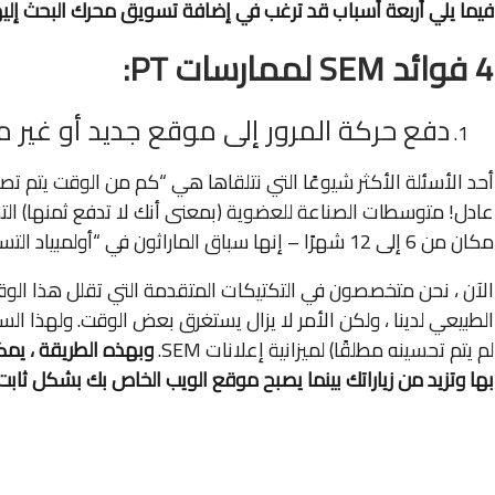
فيما يلي أربعة أسباب قد ترغب في إضافة تسويق محرك البحث إل
4 فوائد SEM لممارسات PT:
دفع حركة المرور إلى موقع جديد أو غير
عادل! متوسطات الصناعة للعضوية (بمعنى أنك لا تدفع ثمنها) ا
مكان من 6 إلى 12 شهرًا – إنها سباق الماراثون في “أولمبياد التسويق”.
الآن ، نحن متخصصون في التكتيكات المتقدمة التي تقلل هذا الوقت
الطبيعي لدينا ، ولكن الأمر لا يزال يستغرق بعض الوقت. ولهذا ال
لم يتم تحسينه مطلقًا) لميزانية إعلانات SEM.
وبهذه الطريقة ، يمك
بها وتزيد من زياراتك بينما يصبح موقع الويب الخاص بك بشكل ثابت