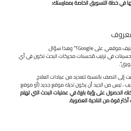
يها في خطة التسويق الخاصة بممارستك:
 معروف
أحد الأسئلة الأكثر شيوعًا التي نتلقاها هي “كم من الوقت يتم تصنيف موقعي على Google؟” وهذا سؤال
لتحسينات في ترتيب مُحسنات محركات البحث تكون في أي
 إلى النصف بالنسبة للعديد من عيادات العلاج
سبب ، ليس من الجيد أن يكون لديك موقع جديد (أو موقع
نك الحصول على رؤية بارزة في عمليات البحث التي تهتم
 أكثر قوة من الناحية العضوية.