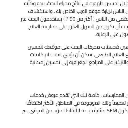
ترويج لموقع ويب من خلال تحسين ظهوره في نتائج محرك البحث. يبدو وكأنه
الناس لزيارة موقع الويب الخاص بك ، واستكشاف
الخدمات الخاصة بك ، وتحديد موعد ل PT. نحن نعلم أن الغالبية العظمى من الناس ( أكثر من 90 ٪ ) يستخدمون البحث عبر
 يجب أن يكون من السهل العثور على ممارسة العلاج
ول على الرعاية.
 تحسين مُحسنات محركات البحث على موقعك لتحسين
قع العلاج الطبيعي. يمكن أن يؤدي استخدام كلمات
لتركيز على المراجع الجغرافية إلى تحسين إمكانية
ن الممارسات ، خاصة تلك التي تقدم عروض خدمات
عميماً وتلك الموجودة في المناطق الأكثر اكتظاظًا
بالسكان والتي تحتوي على مجموعة من عيادات PT القريبة ، قد تكون SEM بمثابة خدعة لالتقاط المزيد من المرضى عبر