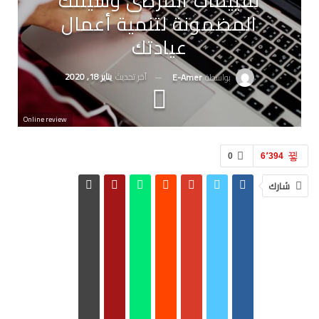
تقييمات المرضى وسيلتك
المضمونة لتنمية أعمال
عيادتك
آخر تحديث
يناير 18, 2020
بواسطة
E-Amer
Online review
0
6٬394
شارك